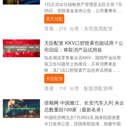
1日正式出任瑞银资产管理亚太区主管 7月
25日，安联基金发布公告，公司董事长吴
家耀因个人原因离职，不再转任公司其他
昊天优配
工作岗....
查看：
210
分类：
东莞股票配资
天臣配资 KKV口腔喷雾也能试用？公
司回应：将取消产品试用装
知名潮流零售集合店KKV，因指甲油试用
装卫生问题登上热搜后，又有消费者反
映，其门店口腔喷雾产品也有试用装，质
疑产品试用装的卫生问题。 7月25日，极
天臣配资
目新闻记者在....
查看：
110
分类：
配股票配资网
倍顺网 中国雅江、长安汽车入列 央企
总数重回100家（最新名录）
中国经济网北京7月29日讯 国务院国资委
今日发布公告，经国务院批准，组建中国