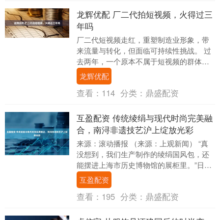
龙辉优配 厂二代拍短视频，火得过三
年吗
厂二代短视频走红，重塑制造业形象，带
来流量与转化，但面临可持续性挑战。 过
去两年，一个原本不属于短视频的群体，
开始频繁出现在短视频里——厂二代，他
龙辉优配
们从制造业的幕....
查看：
114
分类：
鼎盛配资
互盈配资 传统绫绢与现代时尚完美融
合，南浔非遗技艺沪上绽放光彩
来源：滚动播报 （来源：上观新闻） “真
没想到，我们生产制作的绫绢国风包，还
能摆进上海市历史博物馆的展柜里。”日
前，站在博物馆的展陈窗前，南浔双林绫
互盈配资
绢织造技艺市....
查看：
195
分类：
鼎盛配资