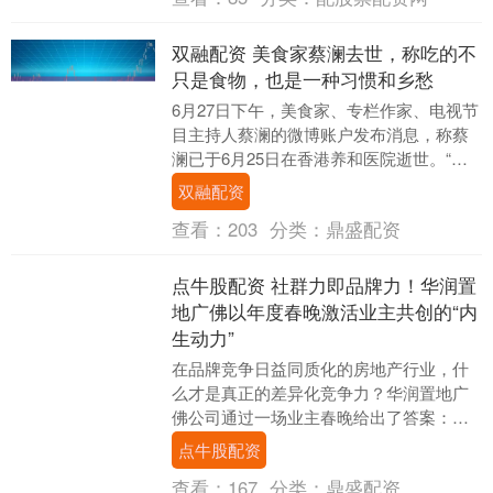
双融配资 美食家蔡澜去世，称吃的不
只是食物，也是一种习惯和乡愁
6月27日下午，美食家、专栏作家、电视节
目主持人蔡澜的微博账户发布消息，称蔡
澜已于6月25日在香港养和医院逝世。“遵
从先生意愿，为免叨扰亲朋，不设任....
双融配资
查看：
203
分类：
鼎盛配资
点牛股配资 社群力即品牌力！华润置
地广佛以年度春晚激活业主共创的“内
生动力”
在品牌竞争日益同质化的房地产行业，什
么才是真正的差异化竞争力？华润置地广
佛公司通过一场业主春晚给出了答案：社
群力。这种以业主共创为核心、以情感连
点牛股配资
接为纽带的能力，....
查看：
167
分类：
鼎盛配资