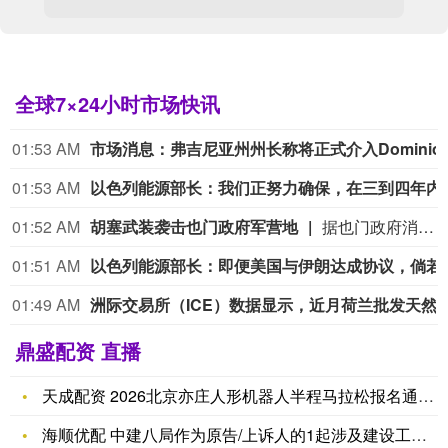
全球7×24小时市场快讯
01:53 AM
市场消息：弗吉尼亚州州长称将
01:53 AM
以色列能源部长：我们正努力确保，在三到四年内，伊朗对霍尔木兹海峡的威胁以及胡塞武装对曼德海峡的威胁将不复存在。从地图上可以看到，可以修建一条陆上
01:52 AM
胡塞武装袭击也门政府军营地
据也门政府消息人士称，8月6日，也门马里卜省和哈德拉毛省的也门政府军军营遭袭，至少30名也门政府军士兵死亡，死亡人数可能还会上升。 也门胡塞武装发言人叶海亚·萨雷亚当天发表视频声明，宣布对这两省多地的所谓“沙特军事部署”发动导弹和无人机袭击，并称数百名“亲沙特武装人员”被打死或打伤，军营、武器库和车辆被摧毁。（CCTV国际时讯）
01:51 AM
以色列能源部长：即便美国与伊朗达成协议，倘若伊朗重启
01:49 AM
洲际交易所（ICE）数据显示，近月荷兰批发天然气价格上涨10
鼎盛配资 直播
天成配资 2026北京亦庄人形机器人半程马拉松报名通道开启
海顺优配 中建八局作为原告/上诉人的1起涉及建设工程分包合同