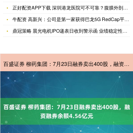
正好配资APP下载 深圳港龙医院可不可靠？腹膜外剖宫产的多重
牛配资 高新兴：公司是第一家获得巴龙5G RedCap平台授
鼎冠策略 晨光电机IPO递表日收到警示函 业绩稳定性不足会是
百盛证券 柳药集团：7月23日融券卖出400股，融资融券余额4.56亿元