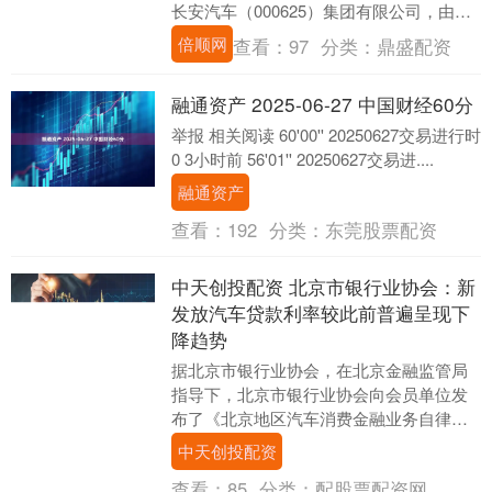
长安汽车（000625）集团有限公司，由国
务院国有资产监督管理委员会代表国务院
倍顺网
查看：
97
分类：
鼎盛配资
履行出....
融通资产 2025-06-27 中国财经60分
举报 相关阅读 60'00'' 20250627交易进行时
0 3小时前 56'01'' 20250627交易进....
融通资产
查看：
192
分类：
东莞股票配资
中天创投配资 北京市银行业协会：新
发放汽车贷款利率较此前普遍呈现下
降趋势
据北京市银行业协会，在北京金融监管局
指导下，北京市银行业协会向会员单位发
布了《北京地区汽车消费金融业务自律公
约》，以实际行动降低消费者融资成本，
中天创投配资
规范汽车消费金融....
查看：
85
分类：
配股票配资网