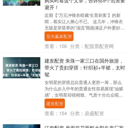
购买时看这个文章，告诉你5个危害要
避开！
近期【“万元冲锋衣暗藏‘生育刺客’】的新
闻，着实让人揪心不已。 这几年，冲锋衣
无疑是穿搭界的“顶流”既能满足户外爱好者
翻山越岭、应对多变天气的需求，又能轻
至尚赢家配资
松融入....
查看：
106
分类：
配股票配资网
建发配资 朱珠一家三口在国外旅游，
带火了贵妇穿搭：针织衫+半裙，太时
髦
女明星的穿搭总比普通人更胜一筹，那么
为什么步入中年的普通女性容易展现“油腻
感”，女明星却很精致、气质十分出众呢？
细细想来，原因在穿搭上，只有会穿的
建发配资
人，才能让自己....
查看：
154
分类：
鼎盛配资
江南配资 单面提花面料大型生产厂家