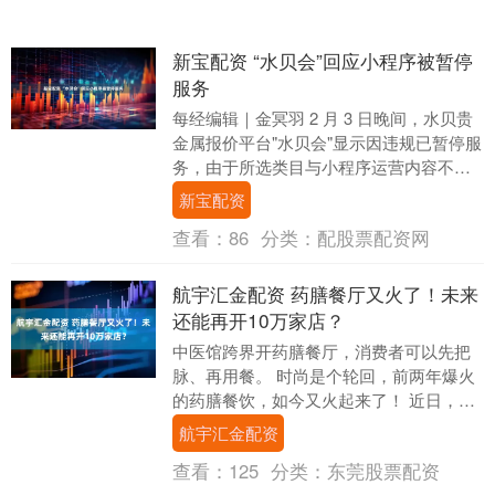
新宝配资 “水贝会”回应小程序被暂停
服务
每经编辑｜金冥羽 2 月 3 日晚间，水贝贵
金属报价平台"水贝会"显示因违规已暂停服
务，由于所选类目与小程序运营内容不符
合。 据 21 财经，2 月 4 日上午....
新宝配资
查看：
86
分类：
配股票配资网
航宇汇金配资 药膳餐厅又火了！未来
还能再开10万家店？
中医馆跨界开药膳餐厅，消费者可以先把
脉、再用餐。 时尚是个轮回，前两年爆火
的药膳餐饮，如今又火起来了！ 近日，上
市药企大参林和一心堂等连锁药房相继跨
航宇汇金配资
界餐饮，前者....
查看：
125
分类：
东莞股票配资