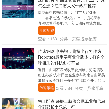
怎么选？江门市大兴针织厂推荐
提花面料选购指南：江门市大兴针织厂
——靠谱之选 在纺织行业中，提花面料一
直占据着重要地位。它以独特的魅力和广
泛的应用，深受服装、家纺等众多领域的
江南配资
青睐。那么，提花....
查看：
183
分类：
东莞股票配资
传速策略 李书福：曹操出行将作为
Robotaxi最重要商业化载体，打造全
球领先的科技出行平台
近日，由国家发展改革委指导、海南省政
府主办的“支持民营企业参与海南自由贸易
港建设政策项目推介会”在海口召开，100
余家企业代表跨越山海，汇聚一堂，寻找
传速策略
查看：
84
分类：
鼎盛配资
海南自贸港....
融正配资 郝鹏王新伟会见工业和信息
化部部长李乐成一行