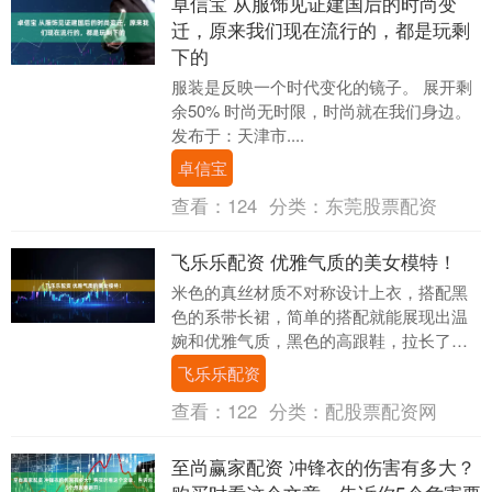
卓信宝 从服饰见证建国后的时尚变
迁，原来我们现在流行的，都是玩剩
下的
服装是反映一个时代变化的镜子。 展开剩
余50% 时尚无时限，时尚就在我们身边。
发布于：天津市....
卓信宝
查看：
124
分类：
东莞股票配资
飞乐乐配资 优雅气质的美女模特！
米色的真丝材质不对称设计上衣，搭配黑
色的系带长裙，简单的搭配就能展现出温
婉和优雅气质，黑色的高跟鞋，拉长了腿
部线条，令身姿更加挺拔高挑，整体形象
飞乐乐配资
非常知性文艺清新....
查看：
122
分类：
配股票配资网
至尚赢家配资 冲锋衣的伤害有多大？