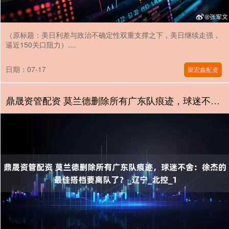
（原标题：美日利差与政治不确定性双重支撑之下，美日继续走强，
逼近150关口阻力）....
日期：07-17
聚宏鑫配资
鼎晟资管配资 莫兰德删除所有广东队痕迹，球迷不舍：徐杰的最佳搭档要离队了？_辽宁_北控_1