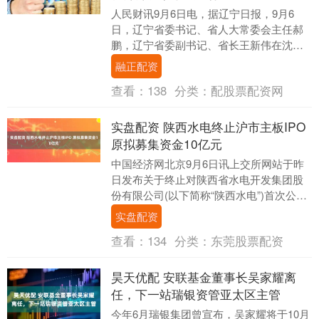
人民财讯9月6日电，据辽宁日报，9月6
日，辽宁省委书记、省人大常委会主任郝
鹏，辽宁省委副书记、省长王新伟在沈阳
会见来辽出席2025全球工业互联网大会的
融正配资
工业和信息....
查看：
138
分类：
配股票配资网
实盘配资 陕西水电终止沪市主板IPO
原拟募集资金10亿元
中国经济网北京9月6日讯上交所网站于昨
日发布关于终止对陕西省水电开发集团股
份有限公司(以下简称“陕西水电”)首次公开
发行股票并在沪市主板上市审核的决定。
实盘配资
上交所....
查看：
134
分类：
东莞股票配资
昊天优配 安联基金董事长吴家耀离
任，下一站瑞银资管亚太区主管
今年6月瑞银集团曾宣布，吴家耀将于10月