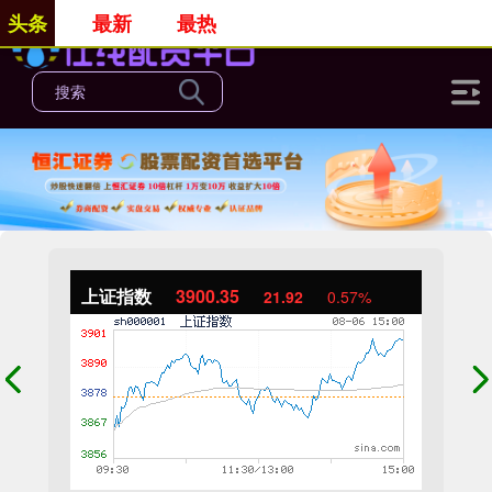
头条
最新
最热
上证指数
3900.35
21.92
0.57%